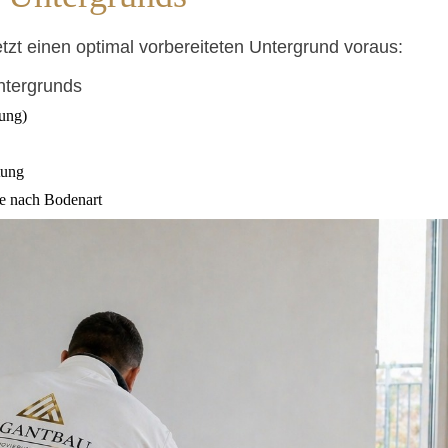
zt einen optimal vorbereiteten Untergrund voraus:
ntergrunds
ung)
tung
e nach Bodenart