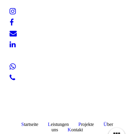
S
tartseite
L
eistungen
P
rojekte
Ü
ber
uns
K
ontakt